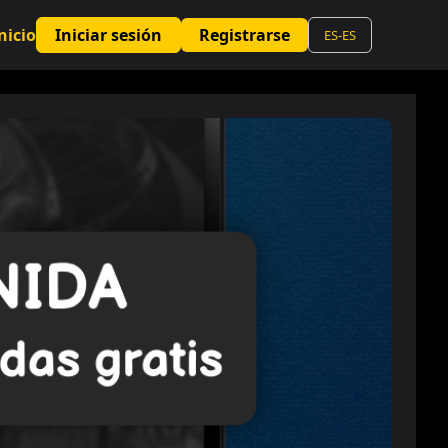
nicio
Iniciar sesión
Registrarse
ES-ES