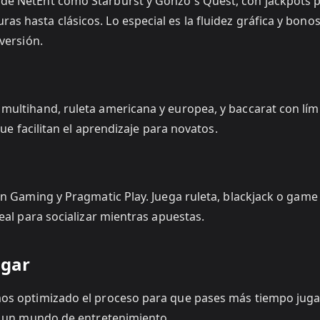
s de NetEnt como Starburst y Gonzo's Quest, con jackpot
as hasta clásicos. Lo especial es la fluidez gráfica y bon
versión.
multihand, ruleta americana y europea, y baccarat con lím
que facilitan el aprendizaje para novatos.
ion Gaming y Pragmatic Play. Juega ruleta, blackjack o ga
eal para socializar mientras apuestas.
ugar
emos optimizado el proceso para que pases más tiempo jug
 a un mundo de entretenimiento.