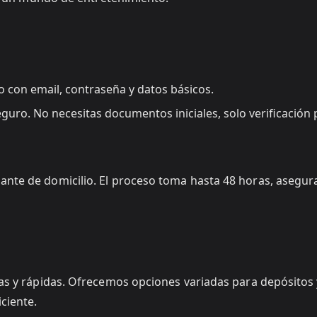
io con email, contraseña y datos básicos.
guro. No necesitas documentos iniciales, solo verificación 
nte de domicilio. El proceso toma hasta 48 horas, asegu
s y rápidas. Ofrecemos opciones variadas para depósitos y
ciente.