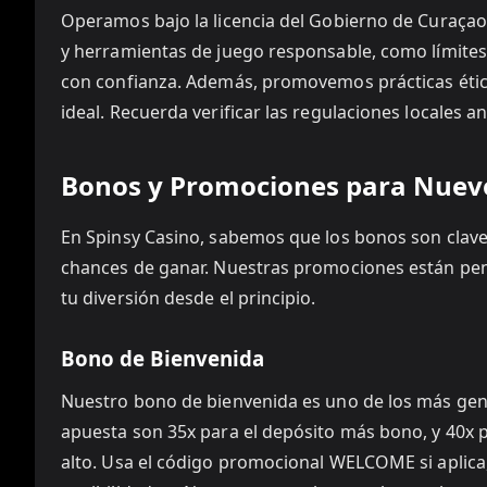
Operamos bajo la licencia del Gobierno de Curaçao
y herramientas de juego responsable, como límites
con confianza. Además, promovemos prácticas éticas
ideal. Recuerda verificar las regulaciones locales an
Bonos y Promociones para Nuev
En Spinsy Casino, sabemos que los bonos son clave
chances de ganar. Nuestras promociones están pen
tu diversión desde el principio.
Bono de Bienvenida
Nuestro bono de bienvenida es uno de los más gene
apuesta son 35x para el depósito más bono, y 40x pa
alto. Usa el código promocional WELCOME si aplica,