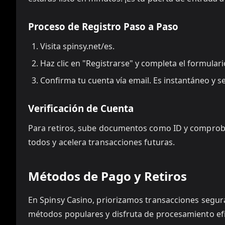
Proceso de Registro Paso a Paso
Visita spinsy.net/es.
Haz clic en "Registrarse" y completa el formular
Confirma tu cuenta vía email. Es instantáneo y se
Verificación de Cuenta
Para retiros, sube documentos como ID y comproba
todos y acelera transacciones futuras.
Métodos de Pago y Retiros
En Spinsy Casino, priorizamos transacciones segura
métodos populares y disfruta de procesamiento efi