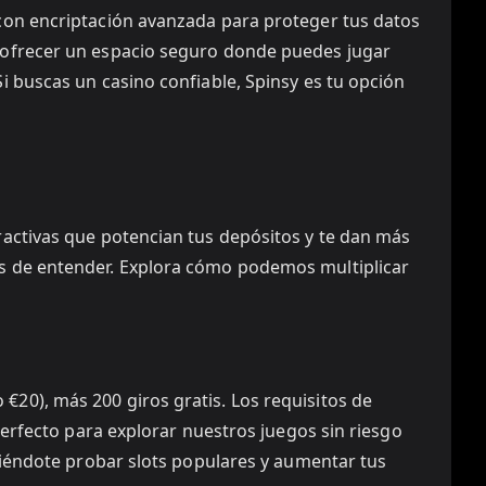
con encriptación avanzada para proteger tus datos
 ofrecer un espacio seguro donde puedes jugar
i buscas un casino confiable, Spinsy es tu opción
ractivas que potencian tus depósitos y te dan más
es de entender. Explora cómo podemos multiplicar
20), más 200 giros gratis. Los requisitos de
perfecto para explorar nuestros juegos sin riesgo
tiéndote probar slots populares y aumentar tus