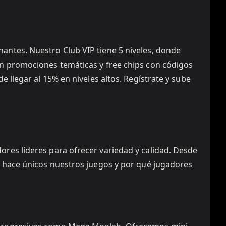
antes. Nuestro Club VIP tiene 5 niveles, donde
en promociones temáticas y free chips con códigos
 llegar al 15% en niveles altos. Regístrate y sube
res líderes para ofrecer variedad y calidad. Desde
é hace únicos nuestros juegos y por qué jugadores