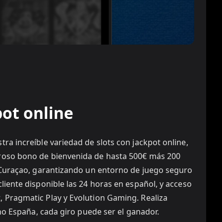
pot online
ra increíble variedad de slots con jackpot online,
eroso bono de bienvenida de hasta 500€ más 200
e Curaçao, garantizando un entorno de juego seguro
liente disponible las 24 horas en español, y acceso
, Pragmatic Play y Evolution Gaming. Realiza
ino España, cada giro puede ser el ganador.