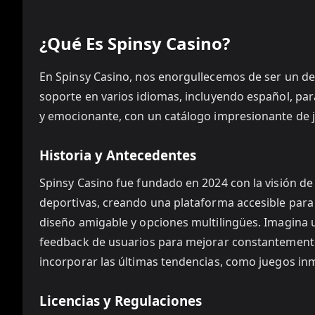
¿Qué Es Spinsy Casino?
En Spinsy Casino, nos enorgullecemos de ser un des
soporte en varios idiomas, incluyendo español, p
y emocionante, con un catálogo impresionante de
Historia y Antecedentes
Spinsy Casino fue fundado en 2024 con la visión d
deportivas, creando una plataforma accesible par
diseño amigable y opciones multilingües. Imagina u
feedback de usuarios para mejorar constantemente
incorporar las últimas tendencias, como juegos in
Licencias y Regulaciones